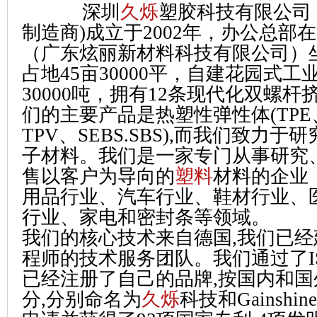
深圳
久烁
塑胶科技有限公司，(
制造商)成立于2002年，办公总部
（广东炫丽新材料科技有限公司）
占地45亩30000平，自建花园式
30000吨，拥有12条现代化双螺
们的主要产品是热塑性弹性体(TPE、
TPV、SEBS.SBS),而我们致力
子材料。我们是一家专门从事研究
售以客户为导向的
塑料
材料的企业
用品行业、汽车行业、鞋材行业、
行业、家电和密封条等领域。
我们的核心技术来自德国,我们已经
程师的技术服务团队。我们通过了IS09
已经注册了自己的品牌,按国内和
分,分别命名为
久烁
科技和Gainshi