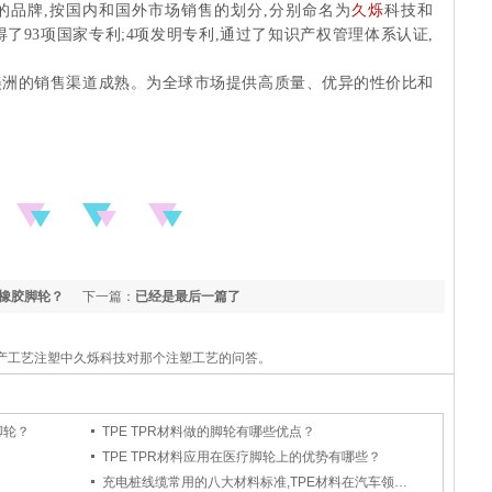
了自己的品牌,按国内和国外市场销售的划分,分别命名为
久烁
科技和
请并获得了93项国家专利;4项发明专利,通过了知识产权管理体系认证,
美洲的销售渠道成熟。为全球市场提供高质量、优异的性价比和
然橡胶脚轮？
下一篇：
已经是最后一篇了
生产工艺注塑中久烁科技对那个注塑工艺的问答。
脚轮？
TPE TPR材料做的脚轮有哪些优点？
TPE TPR材料应用在医疗脚轮上的优势有哪些？
充电桩线缆常用的八大材料标准,TPE材料在汽车领域适用么？