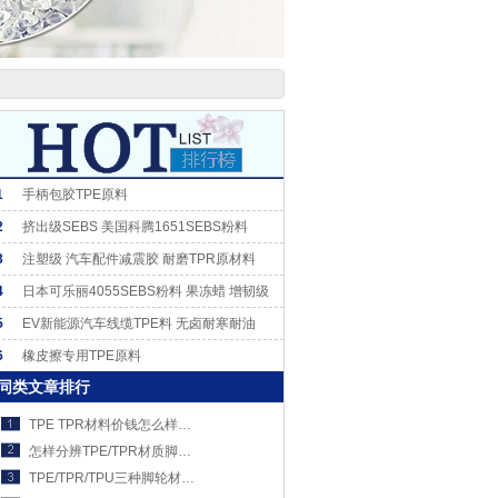
1
手柄包胶TPE原料
2
挤出级SEBS 美国科腾1651SEBS粉料
3
注塑级 汽车配件减震胶 耐磨TPR原材料
4
日本可乐丽4055SEBS粉料 果冻蜡 增韧级
5
EV新能源汽车线缆TPE料 无卤耐寒耐油
6
橡皮擦专用TPE原料
同类文章排行
TPE TPR材料价钱怎么样，多少钱一KG?
怎样分辨TPE/TPR材质脚轮和天然橡胶脚轮？
TPE/TPR/TPU三种脚轮材料分不清？