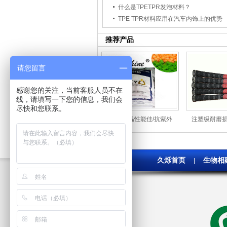
什么是TPETPR发泡材料？
TPE TPR材料应用在汽车内饰上的优势
推荐产品
请您留言
感谢您的关注，当前客服人员不在
线，请填写一下您的信息，我们会
尽快和您联系。
供应 耐温性能佳/抗紫外
注塑级耐磨
线/SEBS/李长荣化工(福
TPE 抗紫外
聚)/7551 9551
材
久烁首页
生物相
|