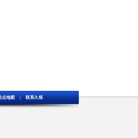
站点地图
联系久烁
|