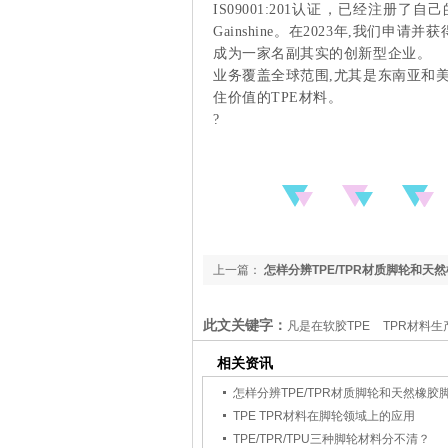
IS09001:201认证，已经注册
Gainshine。在2023年,我们申
成为一家名副其实的创新型企业。
业务覆盖全球范围,尤其是东南亚和
住价值的TPE材料。
?
上一篇：
怎样分辨TPE/TPR材质脚轮和天
此文关键字：
凡是在软胶TPE
TPR材料
相关资讯
怎样分辨TPE/TPR材质脚轮和天然橡胶
TPE TPR材料在脚轮领域上的应用
TPE/TPR/TPU三种脚轮材料分不清？