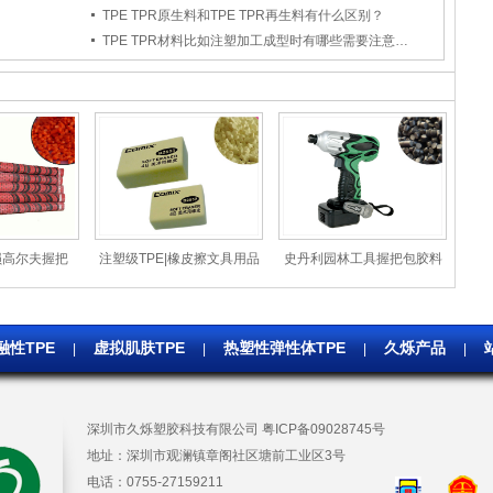
TPE TPR原生料和TPE TPR再生料有什么区别？
TPE TPR材料比如注塑加工成型时有哪些需要注意的问题？
损高尔夫握把
注塑级TPE|橡皮擦文具用品
史丹利园林工具握把包胶料
线耐老化挤出原
TPE耐老化抗静电
耐磨级注塑TPE
料
融性TPE
虚拟肌肤TPE
热塑性弹性体TPE
久烁产品
|
|
|
|
深圳市久烁塑胶科技有限公司
粤ICP备09028745号
地址：
深圳市观澜镇章阁社区塘前工业区3号
电话：
0755-27159211