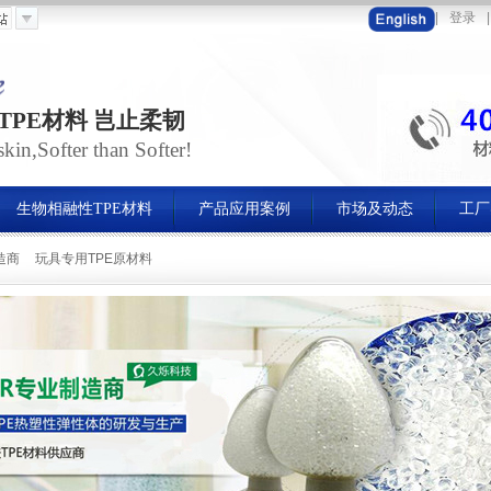
|
登录
|
TPE材料 岂止柔韧
in,Softer than Softer!
生物相融性TPE材料
产品应用案例
市场及动态
工厂
造商
玩具专用TPE原材料