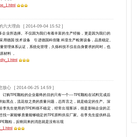
tpe_1.html
E的六大理由
[ 2014-09-04 15:52 ]
多企业所选择。不仅因为我们有着丰富的生产经验，更是因为我们的
、采用德国 技术设备 引进德国科倍隆.科亚生产检测设备，品质稳定,
000质量管理体系认证，系统化管理，久烁科技不仅在自身要求的同时，也
原材料 ，
wdly_1.html
让您放心
[ 2014-06-25 14:59 ]
订购TPE颗粒的企业最终的目的只有一个----TPE颗粒在试料完成后
各样如黑点，流花纹之类的质量问题，总而言之，就是稳定的生产。深
前李先生使用的TPE料很不稳定，经常出现客诉，很是影响企业的正
想找一家能够质量能够稳定的TPE原料供应厂家。在李先生提供样品
PE颗粒，反映回来的消息就是没有出现
x_1.html