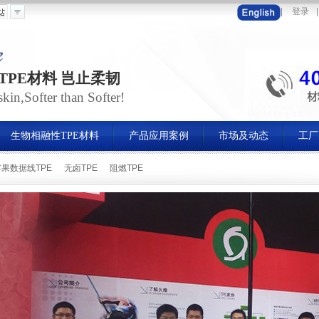
|
登录
|
TPE材料 岂止柔韧
in,Softer than Softer!
生物相融性TPE材料
产品应用案例
市场及动态
工厂
苹果数据线TPE
无卤TPE
阻燃TPE