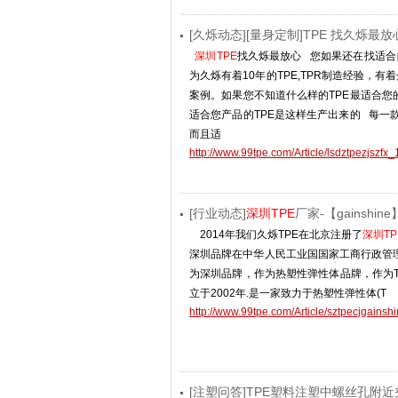
[久烁动态][量身定制]TPE 找久烁最放
深圳TPE
找久烁最放心 您如果还在找适合
为久烁有着10年的TPE,TPR制造经验
案例。如果您不知道什么样的TPE最适合
适合您产品的TPE是这样生产出来的 每一
而且适
http://www.99tpe.com/Article/lsdztpezjszfx_
[行业动态]
深圳TPE
厂家-【gainshi
2014年我们久烁TPE在北京注册了
深圳TP
深圳品牌在中华人民工业国国家工商行政管
为深圳品牌，作为热塑性弹性体品牌，作为
立于2002年.是一家致力于热塑性弹性体(T
http://www.99tpe.com/Article/sztpecjgains
[注塑问答]TPE塑料注塑中螺丝孔附近