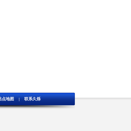
站点地图
联系久烁
|