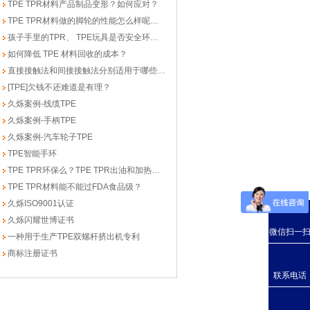
TPE TPR材料产品制品变形？如何应对？
TPE TPR材料做的脚轮的性能怎么样呢？耐用吗？
孩子手里的TPR、 TPE玩具是否安全环保？
如何降低 TPE 材料回收的成本？
直接接触法和间接接触法分别适用于哪些医疗级TPE材料？
[TPE]欠钱不还难道是有理？
久烁案例-线缆TPE
久烁案例-手柄TPE
久烁案例-汽车轮子TPE
TPE智能手环
TPE TPR环保么？TPE TPR出油和加热后与人体接触有害吗？
TPE TPR材料能不能过FDA食品级？
久烁ISO9001认证
久烁闪耀世博证书
微信扫一
一种用于生产TPE双螺杆挤出机专利
商标注册证书
联系电话