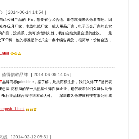
心
[ 2014-06-14 14:54 ]
自己公司产品的TPE，想要省心又合适。那你就先来久烁看看吧。因
，有着众多玩具厂家，电线电缆厂家，成人用品厂家，电子五金厂家的真实
您的产品，没关系，您可以找到久烁，我们会给您最合理的建议。 最
款TPE料，他的标准是什么?这一点小编告诉您，很简单：价格合适，
1.html
ne】值得信赖品牌
[ 2014-06-09 14:05 ]
E
品牌商标gainshine，据了解，此批商标注册，我们久烁TPE是代表
理总局-商标局的第一批热塑性弹性体企业，也代表着我们久烁从此作
TPE行业品牌合法得到国家认可。 深圳市久烁塑胶科技有限公司成
hineppsb_1.html
夹线
[ 2014-02-12 08:31 ]