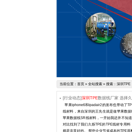
当前位置：
首页
»
全站搜索
» 搜索：深圳TPE
[行业动态]
深圳TPE
数据线厂家 选择久
苹果iphone6和ipadair2的发布也
线材料，来自深圳的王先生就是做苹果数据线
苹果数据线SR线材料，一开始我还并不知道
对比找到了我们久烁TPE的TPE线材专用
都是非常好的。 帮您企业节省成本的TPE原