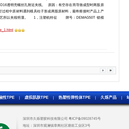
 D16透明壳螺丝孔附近夹线。 原因：有空存在而导致成型时两股原
型过程中原材料遇到模具柱子形成两股原材料，最终熔接时产品上产
艺所以夹线明显。 1，注塑机特征 牌号：DEMAG50T 锁模
pe_1.html
融性TPE
虚拟肌肤TPE
热塑性弹性体TPE
久烁产品
|
|
|
|
深圳市久烁塑胶科技有限公司
粤ICP备09028745号
地址：
深圳市观澜镇章阁社区塘前工业区3号