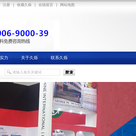
注册
|
收藏久烁
|
在线留言
|
网站地图
实力
关于久烁
联系久烁