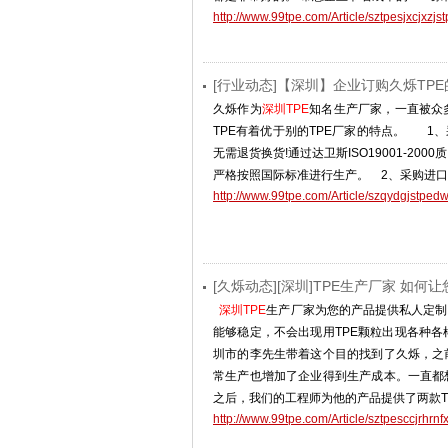
http://www.99tpe.com/Article/sztpesjxcjxzjs
[行业动态]【深圳】企业订购久烁TP
久烁作为
深圳TPE
知名生产厂家，一直被众
TPE有着优于别的TPE厂家的特点。 1
无需退货换货!通过达卫斯ISO19001-2
严格按照国际标准进行生产。 2、采购进口
http://www.99tpe.com/Article/szqydgjstped
[久烁动态][深圳]TPE生产厂家 如何
深圳TPE
生产厂家为您的产品提供私人定制 
能够稳定，不会出现用TPE颗粒出现各种
圳市的李先生带着这个目的找到了久烁，之
常生产也增加了企业得到生产成本。一直都
之后，我们的工程师为他的产品提供了两款T
http://www.99tpe.com/Article/sztpesccjrhrnf